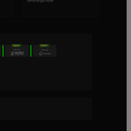
kemenangan besar