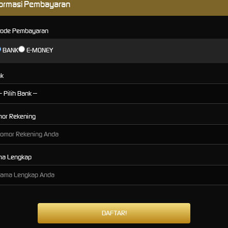
formasi Pembayaran
ode Pembayaran
BANK
E-MONEY
k
baru Gampang Menang
cor Situs Slot Online Terbaru
or Rekening
k resmi yang sedang berada di puncak klasemen grade A+ terbaik pada kategori judi slot online te
te rtp live mencapai 97% & satu hal terpenting ialah selalu ada informasi mengenai bocoran p
cor 777 gampang menang tanpa harus menguras isi kantong, JPTOTO adalah pilihan tepat yang m
a Lengkap
droid Anda sudah bisa meraih banyak keuntungan besar hingga puluhan juta rupiah hanya dengan m
ermain game di apk slot online pasti untung seperti zeus slot, gates of olympus, mahjong ways,
a silahkan hubungi layanan customer service JPTOTO yang tersedia 24 jam.
latform
Kategori