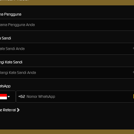
ma Pengguna
a Sandi
ngi Kata Sandi
tsApp
+62
e Referral