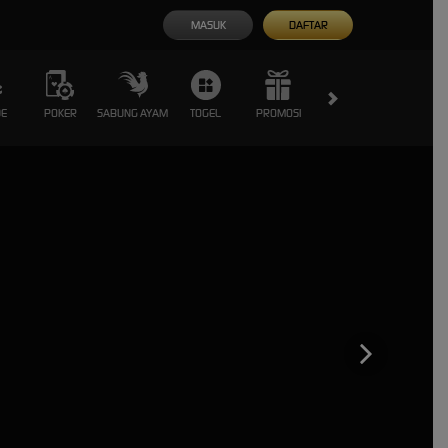
MASUK
DAFTAR
DE
POKER
SABUNG AYAM
TOGEL
PROMOSI