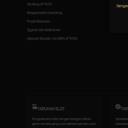
Tentang JPTOTO
P
Dengan
Responsible Gambling
L
Pusat Bantuan
Re
Syarat dan Ketentuan
Deposit Mudah via QRIS JPTOTO
TARUHAN SLOT
TAR
Penyedia slot online dengan beragam pilihan
Sportsboo
game menarik yang memudahkan pemain untuk
menawark