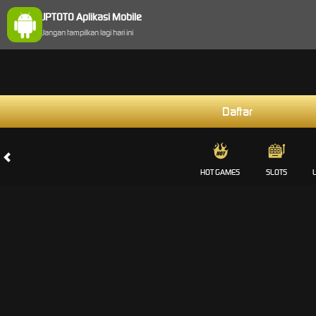
JPTOTO Aplikasi Mobile
Jangan tampilkan lagi hari ini
Daftar
HOT GAMES
SLOTS