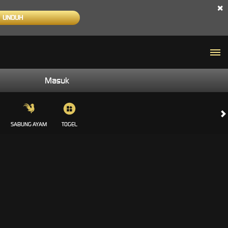
×
UNDUH
Masuk
SABUNG AYAM
TOGEL