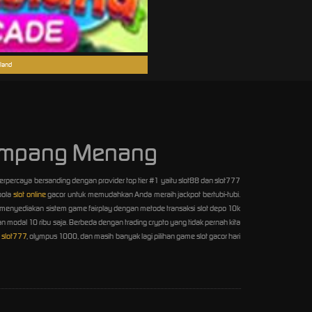
sland
 Gampang Menang
terpercaya bersanding dengan provider top tier #1 yaitu slot88 dan slot777
pola
slot online
gacor untuk memudahkan Anda meraih jackpot bertubi-tubi.
 menyediakan sistem game fairplay dengan metode transaksi slot depo 10k
 modal 10 ribu saja. Berbeda dengan trading crypto yang tidak pernah kita
,
slot777
, olympus 1000, dan masih banyak lagi pilihan game slot gacor hari