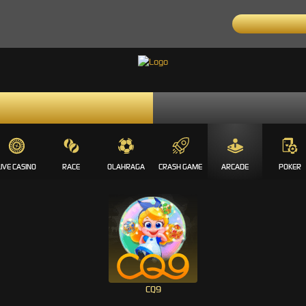
LIVE CASINO
RACE
OLAHRAGA
CRASH GAME
ARCADE
POKER
CQ9