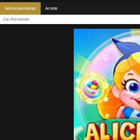
Semua permainan
Arcade