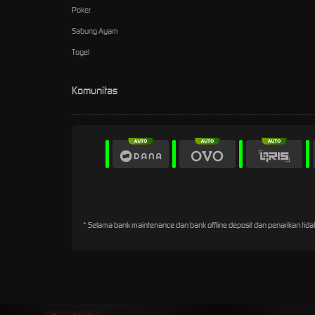
Poker
Sabung Ayam
Togel
Komunitas
* Selama bank maintenance dan bank offline deposit dan penarikan tida