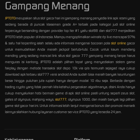
Gampang Menang
JPTOTO
merupakan situs slot gacor hari ini gampang menang penyedia link apk resmi yang
sedang berada di puncak klasemen grade A+ terbaik pada kategori judi slot online
terpercaya bersanding dengan provider top tier #1 yaitu slot88 dan slot777 menjadikan
JPTOTO lebih populer di Indonesia. Mampu mengoptimalkan winrate rtp live mencapai 97%
& satu hal terpenting ialah selalu ada informasi mengenai bocoran pola
slot online
gacor
untuk memudahkan Anda meraih jackpot bertubi-tubi. Cocok untuk kaum mendang
mending yang sedang mencari link situs slot gacor 777 gampang menang tanpa harus
menguras isi kantong, JPTOTO adalah pilihan tepat yang menyediakan sistem game
fairplay dengan metode transaksi slot depo 10k via qris termurah sejagad raya cukup
download apk terbaru slot777 versi android Anda sudah bisa meraih banyak keuntungan
besar hingga puluhan juta rupiah hanya dengan modal 10 ribu saja. Berbeda dengan
trading crypto yang tidak pernah kita ketahui pergerakan algoritmanya, disini Anda hanya
cukup menyalurkan hobi bermain game di apk slot online pasti untung seperti zeus slot,
gates of olympus, mahjong ways,
slot777
, olympus 1000, dan masih banyak lagi pilihan
game slot gacor hari ini. Untuk informasi lebih lanjut mengenai bonus dan promosi menarik
lainnya silahkan hubungi layanan customer service JPTOTO yang tersedia 24 jam.
Kebijaksanaan
Platform