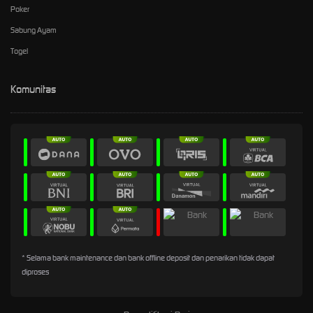
Poker
Sabung Ayam
Togel
Komunitas
* Selama bank maintenance dan bank offline deposit dan penarikan tidak dapat
diproses