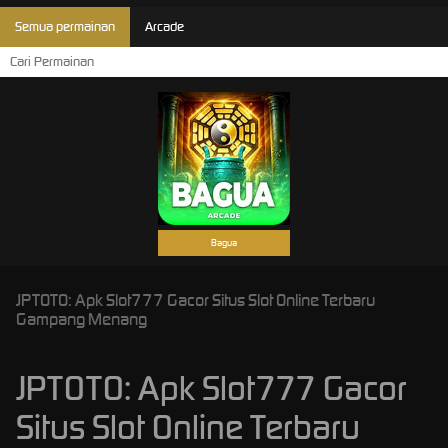
Semua permainan
Arcade
Bagua
JPTOTO: Apk Slot777 Gacor Situs Slot Online Terbaru
Gampang Menang
JPTOTO: Apk Slot777 Gacor
Situs Slot Online Terbaru