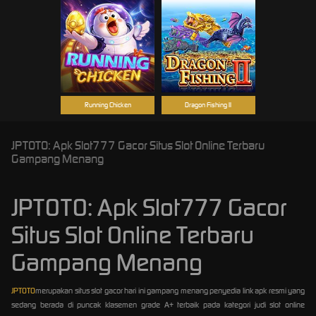
Running Chicken
Dragon Fishing II
JPTOTO: Apk Slot777 Gacor Situs Slot Online Terbaru
Gampang Menang
JPTOTO: Apk Slot777 Gacor
Situs Slot Online Terbaru
Gampang Menang
JPTOTO
merupakan situs slot gacor hari ini gampang menang penyedia link apk resmi yang
sedang berada di puncak klasemen grade A+ terbaik pada kategori judi slot online