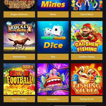
Dragon of Demons
Mines
Classic Mario
Rocket Derby
Dice
Cai Shen Fishing
King Of Football
Fishing Disco
Fishing YiLuFa