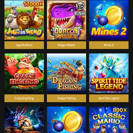
Jogo Do Bicho
Dragon Master
Mines 2
Crazy King Kong
Dragon Fishing
Spirit Tide Legend