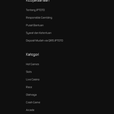
Kebijaksanaan
Tentang JPTOTO
Responsible Gambling
Pusat Bantuan
Syarat dan Ketentuan
Deposit Mudah via QRIS JPTOTO
Kategori
Hot Games
Slots
Live Casino
Race
Olahraga
Crash Game
Arcade