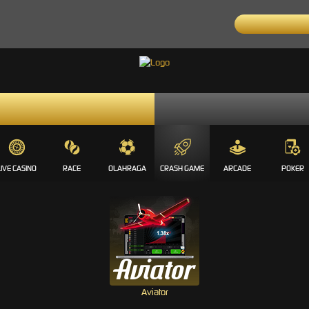
LIVE CASINO
RACE
OLAHRAGA
CRASH GAME
ARCADE
POKER
Aviator