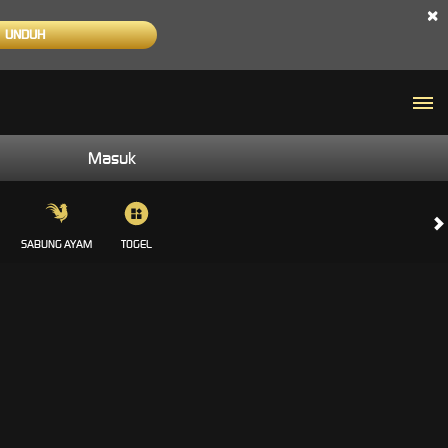
×
UNDUH
Masuk
SABUNG AYAM
TOGEL