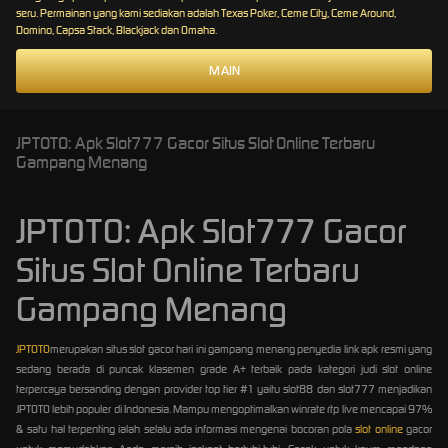
seru. Permainan yang kami sediakan adalah Texas Poker, Ceme City, Ceme Around,
Domino, Capsa Stack, Blackjack dan Omaha.
MAIN
JPTOTO: Apk Slot777 Gacor Situs Slot Online Terbaru
Gampang Menang
JPTOTO: Apk Slot777 Gacor
Situs Slot Online Terbaru
Gampang Menang
JPTOTO
merupakan situs slot gacor hari ini gampang menang penyedia link apk resmi yang
sedang berada di puncak klasemen grade A+ terbaik pada kategori judi slot online
terpercaya bersanding dengan provider top tier #1 yaitu slot88 dan slot777 menjadikan
JPTOTO lebih populer di Indonesia. Mampu mengoptimalkan winrate rtp live mencapai 97%
& satu hal terpenting ialah selalu ada informasi mengenai bocoran pola
slot online
gacor