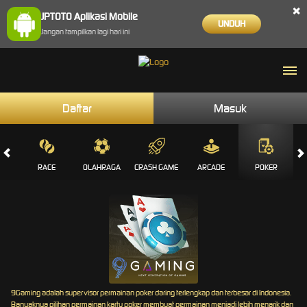
×
JPTOTO Aplikasi Mobile
UNDUH
Jangan tampilkan lagi hari ini
Daftar
Masuk
SINO
RACE
OLAHRAGA
CRASH GAME
ARCADE
POKER
SA
9Gaming adalah supervisor permainan poker daring terlengkap dan terbesar di Indonesia.
Banyaknya pilihan permainan kartu poker membuat permainan menjadi lebih menarik dan