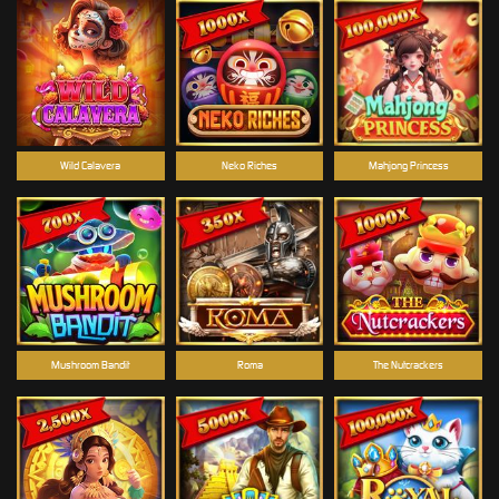
Wild Calavera
Neko Riches
Mahjong Princess
Mushroom Bandit
Roma
The Nutcrackers