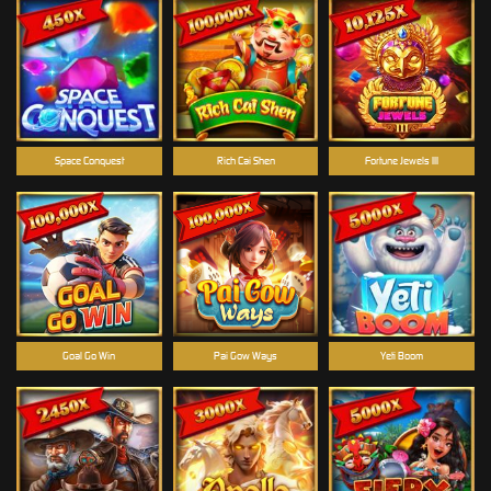
Space Conquest
Rich Cai Shen
Fortune Jewels III
Goal Go Win
Pai Gow Ways
Yeti Boom