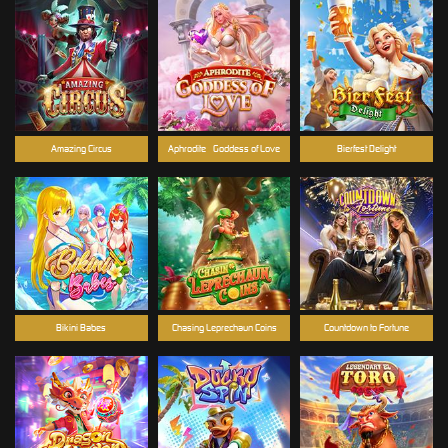
Amazing Circus
Aphrodite - Goddess of Love
Bierfest Delight
Bikini Babes
Chasing Leprechaun Coins
Countdown to Fortune