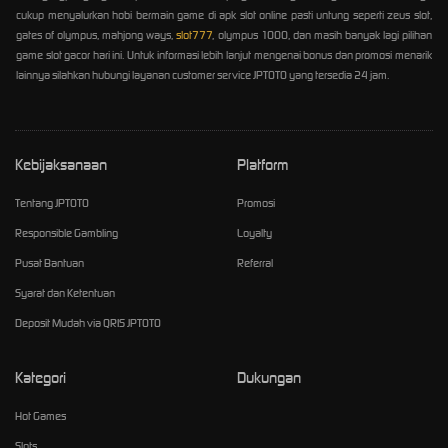
cukup menyalurkan hobi bermain game di apk slot online pasti untung seperti zeus slot,
gates of olympus, mahjong ways,
slot777
, olympus 1000, dan masih banyak lagi pilihan
game slot gacor hari ini. Untuk informasi lebih lanjut mengenai bonus dan promosi menarik
lainnya silahkan hubungi layanan customer service JPTOTO yang tersedia 24 jam.
Kebijaksanaan
Platform
Tentang JPTOTO
Promosi
Responsible Gambling
Loyalty
Pusat Bantuan
Referral
Syarat dan Ketentuan
Deposit Mudah via QRIS JPTOTO
Kategori
Dukungan
Hot Games
Slots