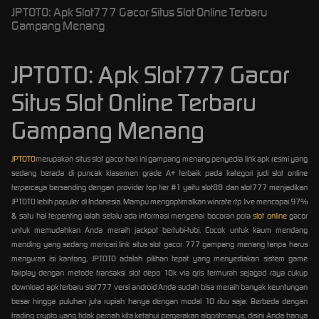
JPTOTO: Apk Slot777 Gacor Situs Slot Online Terbaru
Gampang Menang
JPTOTO: Apk Slot777 Gacor
Situs Slot Online Terbaru
Gampang Menang
JPTOTO
merupakan situs slot gacor hari ini gampang menang penyedia link apk resmi yang
sedang berada di puncak klasemen grade A+ terbaik pada kategori judi slot online
terpercaya bersanding dengan provider top tier #1 yaitu slot88 dan slot777 menjadikan
JPTOTO lebih populer di Indonesia. Mampu mengoptimalkan winrate rtp live mencapai 97%
& satu hal terpenting ialah selalu ada informasi mengenai bocoran pola
slot online
gacor
untuk memudahkan Anda meraih jackpot bertubi-tubi. Cocok untuk kaum mendang
mending yang sedang mencari link situs slot gacor 777 gampang menang tanpa harus
menguras isi kantong, JPTOTO adalah pilihan tepat yang menyediakan sistem game
fairplay dengan metode transaksi slot depo 10k via qris termurah sejagad raya cukup
download apk terbaru slot777 versi android Anda sudah bisa meraih banyak keuntungan
besar hingga puluhan juta rupiah hanya dengan modal 10 ribu saja. Berbeda dengan
trading crypto yang tidak pernah kita ketahui pergerakan algoritmanya, disini Anda hanya