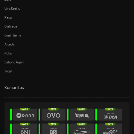
Live Casino
Race
Olahraga
Crash Game
Arcade
Poker
Sabung Ayam
Togel
Komunitas