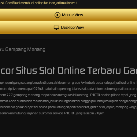
lusif. Gamifikasi membuat setiap taruhan jadi makin seru!
Mobile View
Desktop View
rbaru Gampang Menang
cor Situs Slot Online Terbaru
pk resmi yang sedang berada di puncak klasemen grade A+ terbaik pada kategori judi slot online 
rate rtp live mencapai 97% & satu hal terpenting ialah selalu ada informasi mengenai bocoran 
acor 777 gampang menang tanpa harus menguras isi kantong, JPTOTO adalah pilihan tepat yang
android Anda sudah bisa meraih banyak keuntungan besar hingga puluhan juta rupiah hanya dengan
 bermain game di apk slot online pasti untung seperti zeus slot, gates of olympus, mahjong ways
nya silahkan hubungi layanan customer service JPTOTO yang tersedia 24 jam.