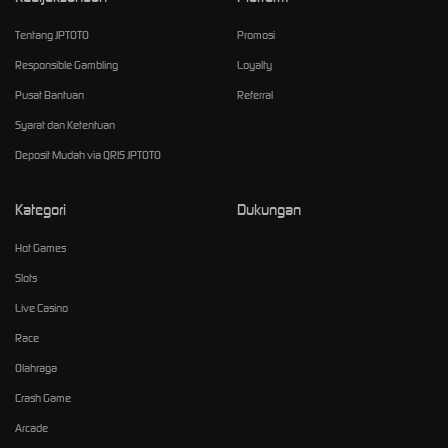
Tentang JPTOTO
Promosi
Responsible Gambling
Loyalty
Pusat Bantuan
Referral
Syarat dan Ketentuan
Deposit Mudah via QRIS JPTOTO
Kategori
Dukungan
Hot Games
Slots
Live Casino
Race
Olahraga
Crash Game
Arcade