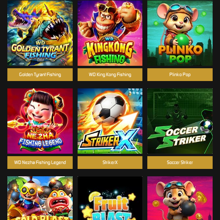
Golden Tyrant Fishing
WD King Kong Fishing
Plinko Pop
WD Nezha Fishing Legend
StrikerX
Soccer Striker