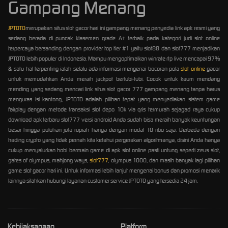
Gampang Menang
JPTOTO
merupakan situs slot gacor hari ini gampang menang penyedia link apk resmi yang
sedang berada di puncak klasemen grade A+ terbaik pada kategori judi slot online
terpercaya bersanding dengan provider top tier #1 yaitu slot88 dan slot777 menjadikan
JPTOTO lebih populer di Indonesia. Mampu mengoptimalkan winrate rtp live mencapai 97%
& satu hal terpenting ialah selalu ada informasi mengenai bocoran pola
slot online
gacor
untuk memudahkan Anda meraih jackpot bertubi-tubi. Cocok untuk kaum mendang
mending yang sedang mencari link situs slot gacor 777 gampang menang tanpa harus
menguras isi kantong, JPTOTO adalah pilihan tepat yang menyediakan sistem game
fairplay dengan metode transaksi slot depo 10k via qris termurah sejagad raya cukup
download apk terbaru slot777 versi android Anda sudah bisa meraih banyak keuntungan
besar hingga puluhan juta rupiah hanya dengan modal 10 ribu saja. Berbeda dengan
trading crypto yang tidak pernah kita ketahui pergerakan algoritmanya, disini Anda hanya
cukup menyalurkan hobi bermain game di apk slot online pasti untung seperti zeus slot,
gates of olympus, mahjong ways,
slot777
, olympus 1000, dan masih banyak lagi pilihan
game slot gacor hari ini. Untuk informasi lebih lanjut mengenai bonus dan promosi menarik
lainnya silahkan hubungi layanan customer service JPTOTO yang tersedia 24 jam.
Kebijaksanaan
Platform