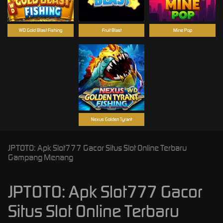
WD Gold Blast Fishing
Fruit Blast
Mine Pop
Nexus Golden Tyrant
JPTOTO: Apk Slot777 Gacor Situs Slot Online Terbaru
Gampang Menang
JPTOTO: Apk Slot777 Gacor
Situs Slot Online Terbaru