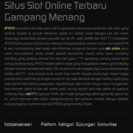
Situs Slot Online Terbaru
Gampang Menang
JPTOTO
merupakan situs slot gacor hari ini gampang menang penyedia link apk resmi yang
sedang berada di puncak klasemen grade A+ terbaik pada kategori judi slot online
terpercaya bersanding dengan provider top tier #1 yaitu slot88 dan slot777 menjadikan
JPTOTO lebih populer di Indonesia. Mampu mengoptimalkan winrate rtp live mencapai 97%
& satu hal terpenting ialah selalu ada informasi mengenai bocoran pola
slot online
gacor
untuk memudahkan Anda meraih jackpot bertubi-tubi. Cocok untuk kaum mendang
mending yang sedang mencari link situs slot gacor 777 gampang menang tanpa harus
menguras isi kantong, JPTOTO adalah pilihan tepat yang menyediakan sistem game fairplay
dengan metode transaksi slot depo 10k via qris termurah sejagad raya cukup download apk
terbaru slot777 versi android Anda sudah bisa meraih banyak keuntungan besar hingga
puluhan juta rupiah hanya dengan modal 10 ribu saja. Berbeda dengan trading crypto yang
tidak pernah kita ketahui pergerakan algoritmanya, disini Anda hanya cukup menyalurkan
hobi bermain game di apk slot online pasti untung seperti zeus slot, gates of olympus,
mahjong ways,
slot777
, olympus 1000, dan masih banyak lagi pilihan game slot gacor hari
ini. Untuk informasi lebih lanjut mengenai bonus dan promosi menarik lainnya silahkan
hubungi layanan customer service JPTOTO yang tersedia 24 jam.
Kebijaksanaan
Platform
Kategori
Dukungan
Komunitas