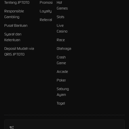
Tentang JPTOTO
Promosi
Hot
Games
Responsible
Loyalty
Gambling
Slots
Referral
Pusat Bantuan
Live
Casino
Syarat dan
Ketentuan
Race
Deposit Mudah via
Olahraga
QRIS JPTOTO
Crash
Game
Arcade
Poker
Sabung
Ayam
Togel