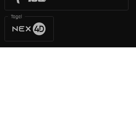
Togel