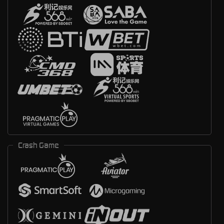
Crash Game