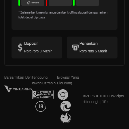
* Selama bank maintenance dan bank offline deposit dan penarikan
tidak dapat diproses
Deposit
Penarikan
Rata-rata 3 Menit
Rata-rata 5 Menit
Bersertifikasi Dari
Tanggung
Browser Yang
Jawab Bermain
Didukung
©2026 JPTOTO. Hak cipta
dilindungi | 18+