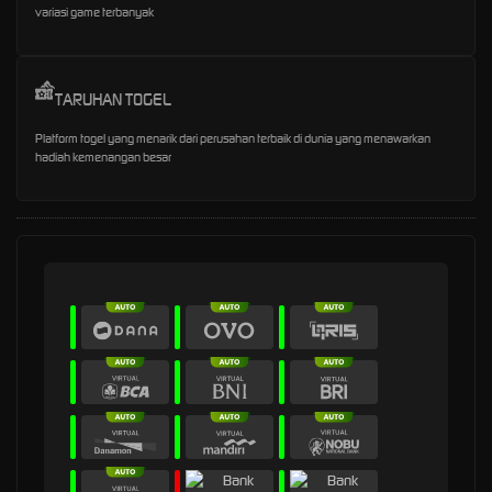
variasi game terbanyak
TARUHAN TOGEL
Platform togel yang menarik dari perusahan terbaik di dunia yang menawarkan
hadiah kemenangan besar