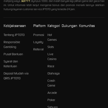
mahjong ways,
slot777
, olympus 1000, dan masih banyak lagi pilihan game slot gacor hari
ini. Untuk informasi lebih lanjut mengenai bonus dan promosi menarik lainnya silahkan
hubungi layanan customer service JPTOTO yang tersedia 24 jam.
Kebijaksanaan
Platform
Kategori
Dukungan
Komunitas
Tentang JPTOTO
Promosi
Hot
Games
Responsible
Loyalty
Gambling
Slots
Referral
Pusat Bantuan
Live
Casino
Syarat dan
Ketentuan
Race
Deposit Mudah via
Olahraga
QRIS JPTOTO
Crash
Game
Arcade
Poker
Sabung