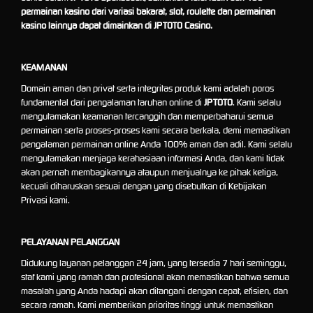
permainan kasino dari variasi bakarat, slot, roulette dan permainan
kasino lainnya dapat dimainkan di
JPTOTO
Casino.
KEAMANAN
Domain aman dan privat serta integritas produk kami adalah poros
fundamental dari pengalaman taruhan online di
JPTOTO
. Kami selalu
mengutamakan keamanan tercanggih dan memperbaharui semua
permainan serta proses-proses kami secara berkala, demi memastikan
pengalaman permainan online Anda 100% aman dan adil. Kami selalu
mengutamakan menjaga kerahasiaan informasi Anda, dan kami tidak
akan pernah membagikannya ataupun menjualnya ke pihak ketiga,
kecuali diharuskan sesuai dengan yang disebutkan di Kebijakan
Privasi kami.
PELAYANAN PELANGGAN
Didukung layanan pelanggan 24 jam, yang tersedia 7 hari seminggu,
staf kami yang ramah dan profesional akan memastikan bahwa semua
masalah yang Anda hadapi akan ditangani dengan cepat, efisien, dan
secara ramah. Kami memberikan prioritas tinggi untuk memastikan