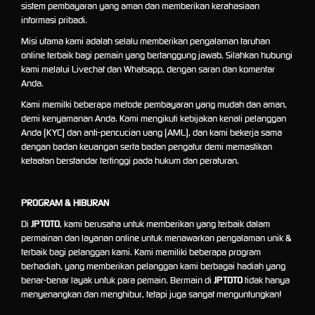
sistem pembayaran yang aman dan memberikan kerahasiaan
informasi pribadi.
Misi utama kami adalah selalu memberikan pengalaman taruhan
online terbaik bagi pemain yang bertanggung jawab. Silahkan hubungi
kami melalui Livechat dan Whatsapp, dengan saran dan komentar
Anda.
Kami memilki beberapa metode pembayaran yang mudah dan aman,
demi kenyamanan Anda. Kami mengikuti kebijakan kenali pelanggan
Anda (KYC) dan anti-pencucian uang (AML), dan kami bekerja sama
dengan badan keuangan serta badan pengatur demi memastikan
ketaatan berstandar tertinggi pada hukum dan peraturan.
PROGRAM & HIBURAN
Di
JPTOTO
, kami berusaha untuk memberikan yang terbaik dalam
permainan dan layanan online untuk menawarkan pengalaman unik &
terbaik bagi pelanggan kami. Kami memiliki beberapa program
berhadiah, yang memberikan pelanggan kami berbagai hadiah yang
benar-benar layak untuk para pemain. Bermain di
JPTOTO
tidak hanya
menyenangkan dan menghibur, tetapi juga sangat menguntungkan!