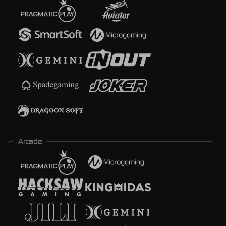
Arcade