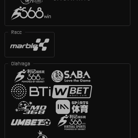
Race
Olahraga