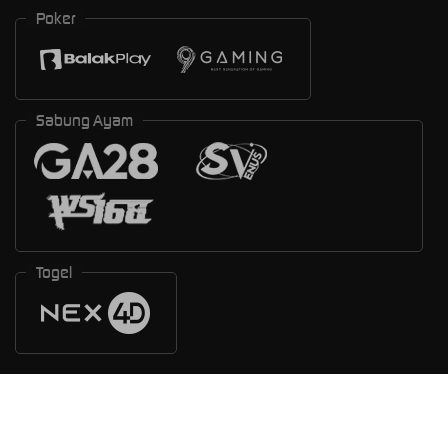
Poker
Sabung Ayam
Togel