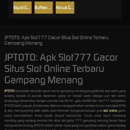
Squid Game 2: Mukunghwa
Buffalo Rush HIGHROLLER
Nexus Gift Delight
JPTOTO: Apk Slot777 Gacor Situs Slot Online Terbaru
Gampang Menang
JPTOTO: Apk Slot777 Gacor
Situs Slot Online Terbaru
Gampang Menang
JPTOTO
merupakan situs slot gacor hari ini gampang menang penyedia link apk resmi yang
sedang berada di puncak klasemen grade A+ terbaik pada kategori judi slot online
terpercaya bersanding dengan provider top tier #1 yaitu slot88 dan slot777 menjadikan
JPTOTO lebih populer di Indonesia. Mampu mengoptimalkan winrate rtp live mencapai 97%
& satu hal terpenting ialah selalu ada informasi mengenai bocoran pola
slot online
gacor
untuk memudahkan Anda meraih jackpot bertubi-tubi. Cocok untuk kaum mendang
mending yang sedang mencari link situs slot gacor 777 gampang menang tanpa harus
menguras isi kantong, JPTOTO adalah pilihan tepat yang menyediakan sistem game fairplay