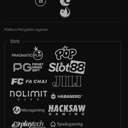
Platform Penyedia Layanan
Slots