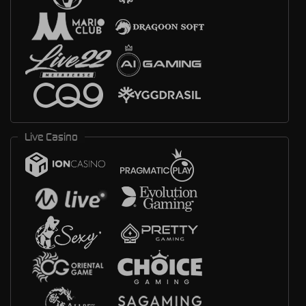
Live Casino