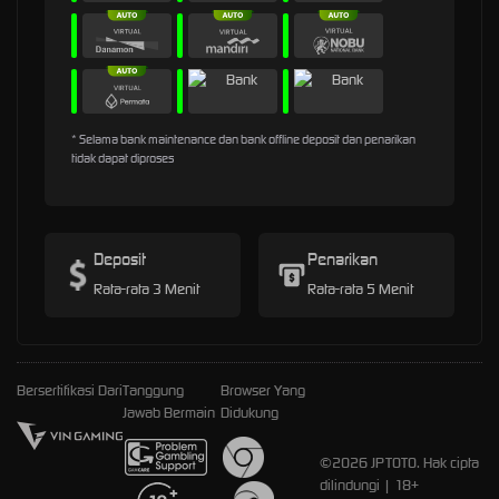
* Selama bank maintenance dan bank offline deposit dan penarikan
tidak dapat diproses
Deposit
Penarikan
Rata-rata 3 Menit
Rata-rata 5 Menit
Bersertifikasi Dari
Tanggung
Browser Yang
Jawab Bermain
Didukung
©2026 JPTOTO. Hak cipta
dilindungi | 18+