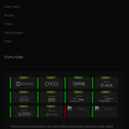
Crash Game
Arcade
Poker
Sabung Ayam
Togel
Komunitas
* Selama bank maintenance dan bank offline deposit dan penarikan tidak dapat