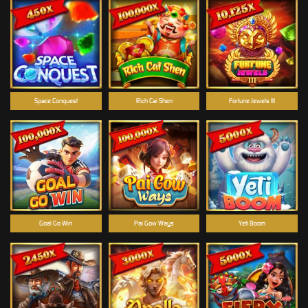
Space Conquest
Rich Cai Shen
Fortune Jewels III
Goal Go Win
Pai Gow Ways
Yeti Boom