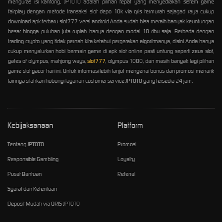
menguras isi kantong, JPTOTO adalah pilihan tepat yang menyediakan sistem game
fairplay dengan metode transaksi slot depo 10k via qris termurah sejagad raya cukup
download apk terbaru slot777 versi android Anda sudah bisa meraih banyak keuntungan
besar hingga puluhan juta rupiah hanya dengan modal 10 ribu saja. Berbeda dengan
trading crypto yang tidak pernah kita ketahui pergerakan algoritmanya, disini Anda hanya
cukup menyalurkan hobi bermain game di apk slot online pasti untung seperti zeus slot,
gates of olympus, mahjong ways,
slot777
, olympus 1000, dan masih banyak lagi pilihan
game slot gacor hari ini. Untuk informasi lebih lanjut mengenai bonus dan promosi menarik
lainnya silahkan hubungi layanan customer service JPTOTO yang tersedia 24 jam.
Kebijaksanaan
Platform
Tentang JPTOTO
Promosi
Responsible Gambling
Loyalty
Pusat Bantuan
Referral
Syarat dan Ketentuan
Deposit Mudah via QRIS JPTOTO