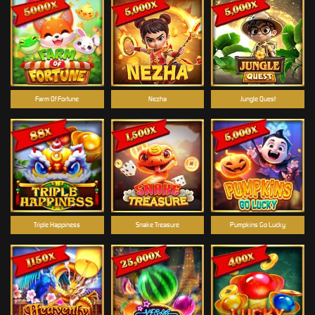
Farm Of Fortune
Nezha
Jungle Quest
Triple Happiness
Snake Treasure
Pumpkins Go Lucky