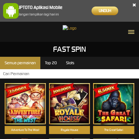
×
JPTOTO Aplikasi Mobile
UNDUH
Jangan tampilkan lagi hari ini
FAST SPIN
Semua permainan
Top 20
Slots
Adventure To The West
Royale House
The Great Safari