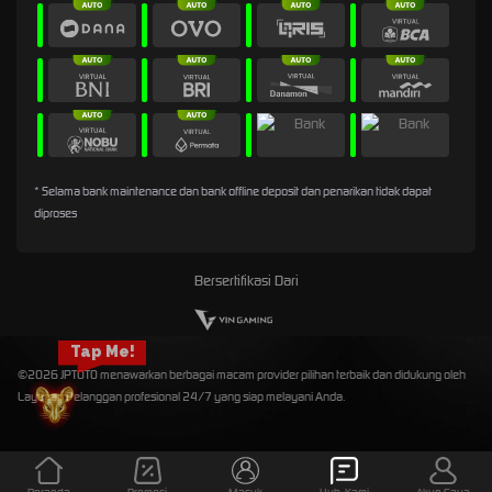
* Selama bank maintenance dan bank offline deposit dan penarikan tidak dapat
diproses
Bersertifikasi Dari
Tap Me!
©2026 JPTOTO menawarkan berbagai macam provider pilihan terbaik dan didukung oleh
Layanan Pelanggan profesional 24/7 yang siap melayani Anda.