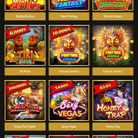
Mighty Sevens
Neon Fantasy
Money Dragon
Tiki Rush
Fortune Jewels II
Fortune Jewels I
Muay Thai Fighter
Sexy Vegas
Honey Trap