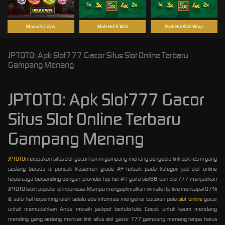
Mariachi Coins
Multi Hot 5 Wild
Multi Hot Wild Ways
JPTOTO: Apk Slot777 Gacor Situs Slot Online Terbaru
Gampang Menang
JPTOTO: Apk Slot777 Gacor
Situs Slot Online Terbaru
Gampang Menang
JPTOTO
merupakan situs slot gacor hari ini gampang menang penyedia link apk resmi yang
sedang berada di puncak klasemen grade A+ terbaik pada kategori judi slot online
terpercaya bersanding dengan provider top tier #1 yaitu slot88 dan slot777 menjadikan
JPTOTO lebih populer di Indonesia. Mampu mengoptimalkan winrate rtp live mencapai 97%
& satu hal terpenting ialah selalu ada informasi mengenai bocoran pola
slot online
gacor
untuk memudahkan Anda meraih jackpot bertubi-tubi. Cocok untuk kaum mendang
mending yang sedang mencari link situs slot gacor 777 gampang menang tanpa harus