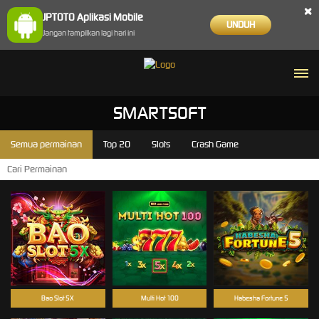
×
JPTOTO Aplikasi Mobile
UNDUH
Jangan tampilkan lagi hari ini
SMARTSOFT
Semua permainan
Top 20
Slots
Crash Game
Bao Slot 5X
Multi Hot 100
Habesha Fortune 5