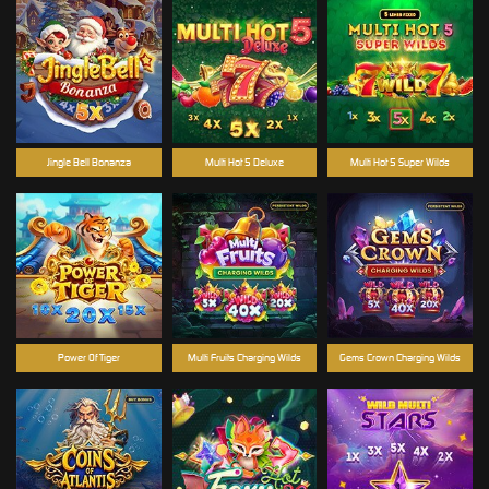
Jingle Bell Bonanza
Multi Hot 5 Deluxe
Multi Hot 5 Super Wilds
Power Of Tiger
Multi Fruits Charging Wilds
Gems Crown Charging Wilds