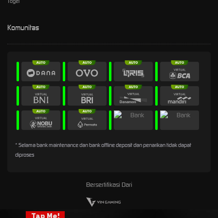
Togel
Komunitas
* Selama bank maintenance dan bank offline deposit dan penarikan tidak dapat
diproses
Bersertifikasi Dari
Tap Me!