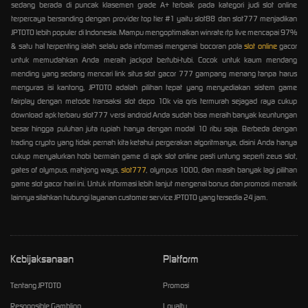
sedang berada di puncak klasemen grade A+ terbaik pada kategori judi slot online
terpercaya bersanding dengan provider top tier #1 yaitu slot88 dan slot777 menjadikan
JPTOTO lebih populer di Indonesia. Mampu mengoptimalkan winrate rtp live mencapai 97%
& satu hal terpenting ialah selalu ada informasi mengenai bocoran pola
slot online
gacor
untuk memudahkan Anda meraih jackpot bertubi-tubi. Cocok untuk kaum mendang
mending yang sedang mencari link situs slot gacor 777 gampang menang tanpa harus
menguras isi kantong, JPTOTO adalah pilihan tepat yang menyediakan sistem game
fairplay dengan metode transaksi slot depo 10k via qris termurah sejagad raya cukup
download apk terbaru slot777 versi android Anda sudah bisa meraih banyak keuntungan
besar hingga puluhan juta rupiah hanya dengan modal 10 ribu saja. Berbeda dengan
trading crypto yang tidak pernah kita ketahui pergerakan algoritmanya, disini Anda hanya
cukup menyalurkan hobi bermain game di apk slot online pasti untung seperti zeus slot,
gates of olympus, mahjong ways,
slot777
, olympus 1000, dan masih banyak lagi pilihan
game slot gacor hari ini. Untuk informasi lebih lanjut mengenai bonus dan promosi menarik
lainnya silahkan hubungi layanan customer service JPTOTO yang tersedia 24 jam.
Kebijaksanaan
Platform
Tentang JPTOTO
Promosi
Responsible Gambling
Loyalty