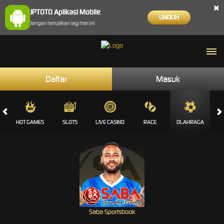
×
JPTOTO Aplikasi Mobile
UNDUH
Jangan tampilkan lagi hari ini
Daftar
Masuk
HOT GAMES
SLOTS
LIVE CASINO
RACE
OLAHRAGA
CRA
Saba Sportsbook