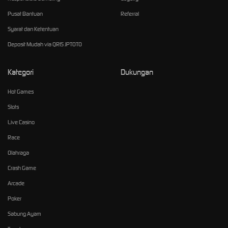
Pusat Bantuan
Referral
Syarat dan Ketentuan
Deposit Mudah via QRIS JPTOTO
Kategori
Dukungan
Hot Games
Slots
Live Casino
Race
Olahraga
Crash Game
Arcade
Poker
Sabung Ayam