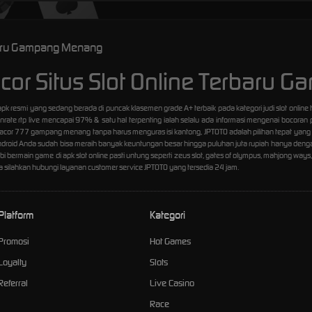
rbaru Gampang Menang
cor Situs Slot Online Terbaru
pk resmi yang sedang berada di puncak klasemen grade A+ terbaik pada kategori judi slot online 
ate rtp live mencapai 97% & satu hal terpenting ialah selalu ada informasi mengenai bocoran
acor 777 gampang menang tanpa harus menguras isi kantong, JPTOTO adalah pilihan tepat yang
android Anda sudah bisa meraih banyak keuntungan besar hingga puluhan juta rupiah hanya dengan
 bermain game di apk slot online pasti untung seperti zeus slot, gates of olympus, mahjong ways
nya silahkan hubungi layanan customer service JPTOTO yang tersedia 24 jam.
Platform
Kategori
Promosi
Hot Games
Loyalty
Slots
Referral
Live Casino
Race