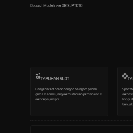
Deposit Mudah via QRIS JPTOTO
TARUHAN SLOT
TA
Penyedia slot online dengan beragam pilihan
Sportsb
game menarik yang memudahkan pemain untuk
menawar
mencapai jackpot
tinggi,
banyak 