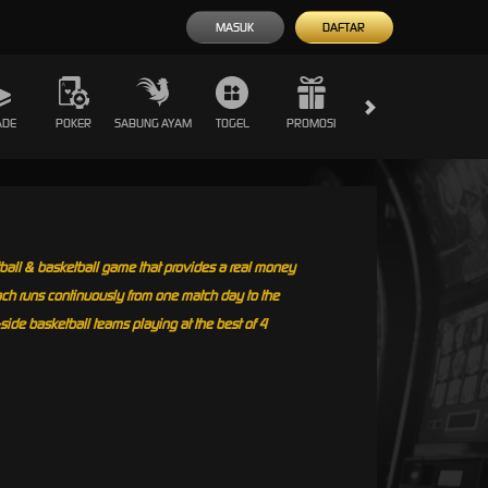
MASUK
DAFTAR
ADE
POKER
SABUNG AYAM
TOGEL
PROMOSI
tball & basketball game that provides a real money
ach runs continuously from one match day to the
side basketball teams playing at the best of 4